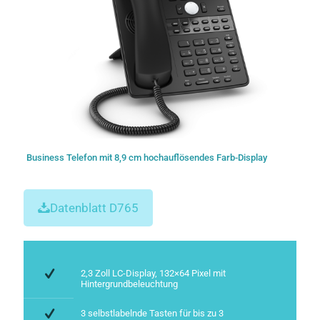
Business Telefon mit 8,9 cm hochauflösendes Farb-Display
Datenblatt D765
2,3 Zoll LC-Display, 132×64 Pixel mit
Hintergrundbeleuchtung
3 selbstlabelnde Tasten für bis zu 3