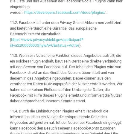
Die Liste und das Aussehen der Facebook Social Plugins kann hier
eingesehen
werden:
https://developers.facebook.com/docs/plugins/
.
11.2. Facebook ist unter dem Privacy-Shield-Abkommen zertifiziert
und bietet hierdurch eine Garantie, das europäische
Datenschutzrecht einzuhalten
(
https://www.privacyshield.gov/participant?
id=a2zt0000000GnywAAC&status=Active
).
11.3. Wenn ein Nutzer eine Funktion dieses Angebotes aufruft, die
ein solches Plugin enthält, baut sein Gerät eine direkte Verbindung
mit den Servern von Facebook auf. Der Inhalt des Plugins wird von
Facebook direkt an das Gerät des Nutzers übermittelt und von
diesem in das Angebot eingebunden. Dabei können aus den
verarbeiteten Daten Nutzungsprofile der Nutzer erstellt werden. Wir
haben daher keinen Einfluss auf den Umfang der Daten, die
Facebook mit Hilfe dieses Plugins erhebt und informiert die Nutzer
daher entsprechend unserem Kenntnisstand.
11.4. Durch die Einbindung der Plugins erhält Facebook die
Information, dass ein Nutzer die entsprechende Seite des
Angebotes aufgerufen hat. Ist der Nutzer bei Facebook eingeloggt,
kann Facebook den Besuch seinem Facebook-Konto zuordnen.
Wenn Nutzer mit den Plugins interagieren, zum Beispiel den Like