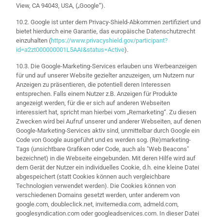
View, CA 94043, USA, („Google“).
10.2. Google ist unter dem Privacy-Shield-Abkommen zertifiziert und
bietet hierdurch eine Garantie, das europäische Datenschutzrecht
einzuhalten (
https://www.privacyshield.gov/participant?
id=a2zt000000001L5AAI&status=Active
).
10.3. Die Google-Marketing-Services erlauben uns Werbeanzeigen
für und auf unserer Website gezielter anzuzeigen, um Nutzern nur
Anzeigen zu präsentieren, die potentiell deren Interessen
entsprechen. Falls einem Nutzer z.B. Anzeigen für Produkte
angezeigt werden, für die er sich auf anderen Webseiten
interessiert hat, spricht man hierbei vom „Remarketing“. Zu diesen
Zwecken wird bei Aufruf unserer und anderer Webseiten, auf denen
Google-Marketing-Services aktiv sind, unmittelbar durch Google ein
Code von Google ausgeführt und es werden sog. (Re)marketing-
Tags (unsichtbare Grafiken oder Code, auch als "Web Beacons"
bezeichnet) in die Webseite eingebunden. Mit deren Hilfe wird auf
dem Gerät der Nutzer ein individuelles Cookie, d.h. eine kleine Datei
abgespeichert (statt Cookies können auch vergleichbare
Technologien verwendet werden). Die Cookies können von
verschiedenen Domains gesetzt werden, unter anderem von
google.com, doubleclick.net, invitemedia.com, admeld.com,
googlesyndication.com oder googleadservices.com. In dieser Datei