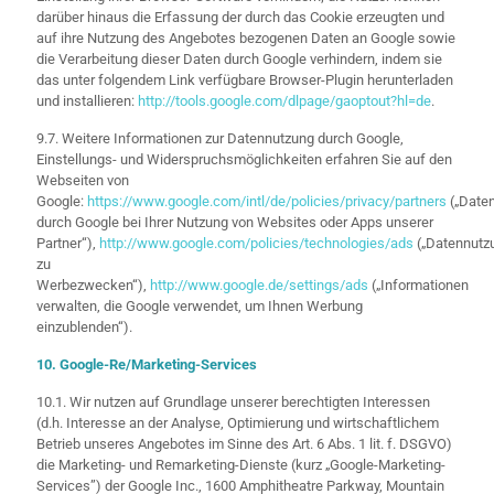
darüber hinaus die Erfassung der durch das Cookie erzeugten und
auf ihre Nutzung des Angebotes bezogenen Daten an Google sowie
die Verarbeitung dieser Daten durch Google verhindern, indem sie
das unter folgendem Link verfügbare Browser-Plugin herunterladen
und installieren:
http://tools.google.com/dlpage/gaoptout?hl=de
.
9.7. Weitere Informationen zur Datennutzung durch Google,
Einstellungs- und Widerspruchsmöglichkeiten erfahren Sie auf den
Webseiten von
Google:
https://www.google.com/intl/de/policies/privacy/partners
(„Date
durch Google bei Ihrer Nutzung von Websites oder Apps unserer
Partner“),
http://www.google.com/policies/technologies/ads
(„Datennutz
zu
Werbezwecken“),
http://www.google.de/settings/ads
(„Informationen
verwalten, die Google verwendet, um Ihnen Werbung
einzublenden“).
10. Google-Re/Marketing-Services
10.1. Wir nutzen auf Grundlage unserer berechtigten Interessen
(d.h. Interesse an der Analyse, Optimierung und wirtschaftlichem
Betrieb unseres Angebotes im Sinne des Art. 6 Abs. 1 lit. f. DSGVO)
die Marketing- und Remarketing-Dienste (kurz „Google-Marketing-
Services”) der Google Inc., 1600 Amphitheatre Parkway, Mountain