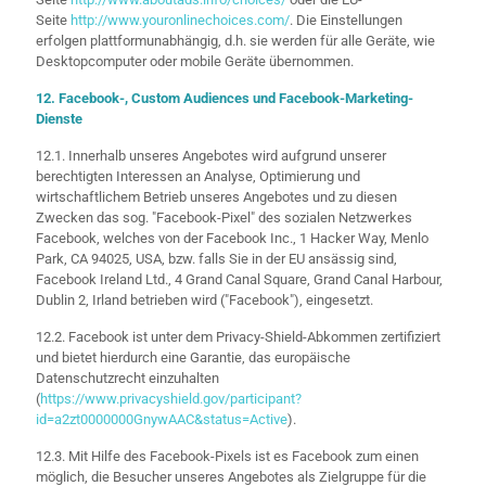
Seite
http://www.youronlinechoices.com/
. Die Einstellungen
erfolgen plattformunabhängig, d.h. sie werden für alle Geräte, wie
Desktopcomputer oder mobile Geräte übernommen.
12. Facebook-, Custom Audiences und Facebook-Marketing-
Dienste
12.1. Innerhalb unseres Angebotes wird aufgrund unserer
berechtigten Interessen an Analyse, Optimierung und
wirtschaftlichem Betrieb unseres Angebotes und zu diesen
Zwecken das sog. "Facebook-Pixel" des sozialen Netzwerkes
Facebook, welches von der Facebook Inc., 1 Hacker Way, Menlo
Park, CA 94025, USA, bzw. falls Sie in der EU ansässig sind,
Facebook Ireland Ltd., 4 Grand Canal Square, Grand Canal Harbour,
Dublin 2, Irland betrieben wird ("Facebook"), eingesetzt.
12.2. Facebook ist unter dem Privacy-Shield-Abkommen zertifiziert
und bietet hierdurch eine Garantie, das europäische
Datenschutzrecht einzuhalten
(
https://www.privacyshield.gov/participant?
id=a2zt0000000GnywAAC&status=Active
).
12.3. Mit Hilfe des Facebook-Pixels ist es Facebook zum einen
möglich, die Besucher unseres Angebotes als Zielgruppe für die