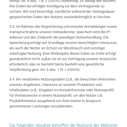
entspr. Art. 6 Abs. 1 lit. c DSGVO notwendig. Es obliegt den Nutzern,
ihre Daten bei erfolgter Kündigung vor dem Vertragsende zu
sichern. Wir sind berechtigt, sämtliche während der Vertragsdauer
gespeicherten Daten des Nutzers unwiederbringlich zu löschen.
5.3. Im Rahmen der Registrierung und erneuter Anmeldungen sowie
Inanspruchnahme unserer Onlinedienste, speichern wird die IP-
Adresse und den Zeitpunkt der jeweiligen Nutzerhandlung. Die
Speicherung erfolgt auf Grundlage unserer berechtigten Interessen,
als auch der Nutzer an Schutz vor Missbrauch und sonstiger
unbefugter Nutzung. Eine Weitergabe dieser Daten an Dritte erfolgt
grundsätzlich nicht, außer sie ist zur Verfolgung unserer Ansprüche
erforderlich oder es besteht hierzu besteht eine gesetzliche
Verpflichtung gem. Art. 6 Abs. 1 lit. c DSGVO.
5.4. Wir verarbeiten Nutzungsdaten (z.B., die besuchten Webseiten
unseres Angebotes, Interesse an unseren Produkten) und
Inhaltsdaten (z.B., Eingaben im Kontaktformular oder Nutzerprofil)
für Werbezwecke in einem Nutzerprofil, um den Nutzer z.B.
Produkthinweise ausgehend von ihren bisher in Anspruch
genommenen Leistungen einzublenden.
Die folgenden Absätze betreffen die Nutzung der Webseite