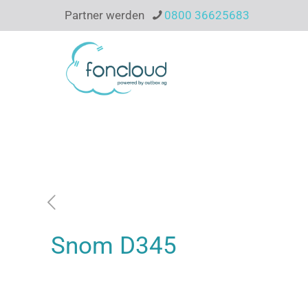
Partner werden
0800 36625683
Snom D345