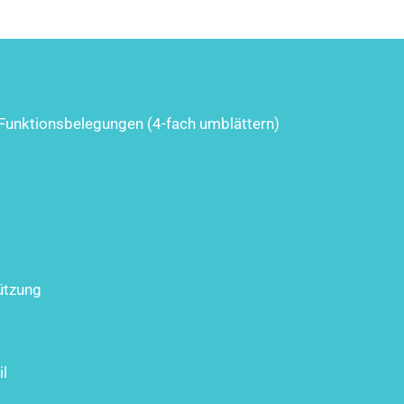
8 Funktionsbelegungen (4-fach umblättern)
ützung
il