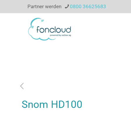
Partner werden
0800 36625683
Snom HD100