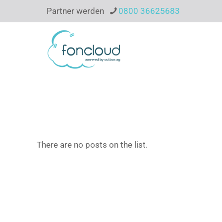
Partner werden
0800 36625683
There are no posts on the list.