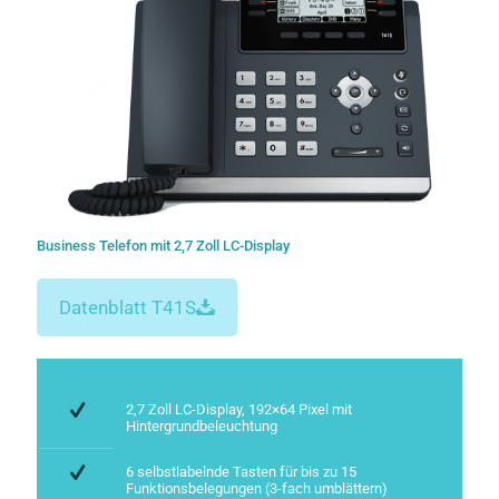
Business Telefon mit 2,7 Zoll LC-Display
Datenblatt T41S
2,7 Zoll LC-Display, 192×64 Pixel mit
Hintergrundbeleuchtung
6 selbstlabelnde Tasten für bis zu 15
Funktionsbelegungen (3-fach umblättern)